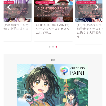
 STUDIO PAINT
CLIP STUDIO PAINT
CLIP STUDIO PAINT
リスタの直線ツールで
CLIP STUDIO PAINTで
クリスタのペンツー
確な線を上手に描くコ
ワークスペースをカスタ
細設定でイラストを
ムして登...
に描く！入門者向け
イ...
PR