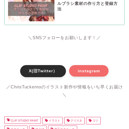
ルブラシ素材の作り方と登録方
法
＼SNSフォローをお願いします！／
X(旧Twitter）
instagram
／ChrisTuckernoのイラスト新作や情報をいち早くお届け
＼
CLIP STUDIO PAINT
イラスト
クリスタ
コツ