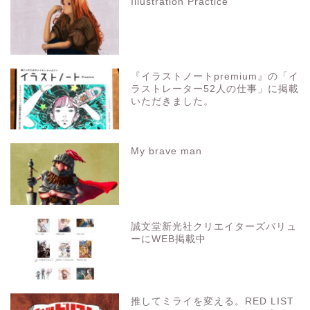
Illustration Practice
『イラストノートpremium』の「イ
ラストレーター52人の仕事」に掲載
いただきました。
My brave man
誠文堂新光社クリエイターズバリュ
ーにWEB掲載中
推してミライを変える。RED LIST