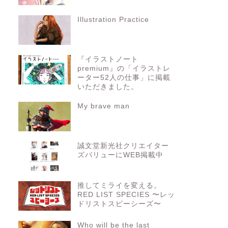
Illustration Practice
『イラストノート
premium』の「イラストレ
ーター52人の仕事」に掲載
いただきました。
My brave man
誠文堂新光社クリエイター
ズバリューにWEB掲載中
推してミライを変える。
RED LIST SPECIES 〜レッ
ドリストスピーシーズ〜
Who will be the last