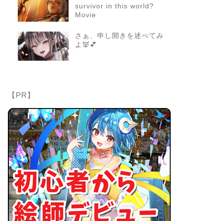
survivor in this world?
Movie
さぁ、申し開きを述べてみ
よ👿💕
【PR】