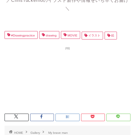
／ChrisTuckernoのイラスト新作や情報をいち早くお届け
＼
#Drawingpractice
drawing
MOVIE
イラスト
絵
PR
HOME
Gallery
My brave man