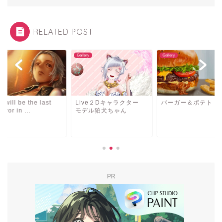
RELATED POST
ry
Gallery
Gallery
 will be the last
Live２Dキャラクター
バーガー＆ポテト
vivor in ...
モデル狛犬ちゃん
PR