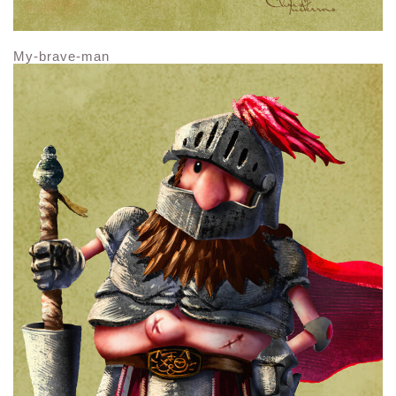
My-brave-man