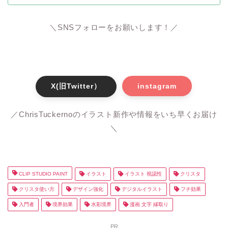
＼SNSフォローをお願いします！／
X(旧Twitter）
instagram
／ChrisTuckernoのイラスト新作や情報をいち早くお届け
＼
CLIP STUDIO PAINT
イラスト
イラスト 視認性
クリスタ
クリスタ使い方
デザイン強化
デジタルイラスト
フチ効果
入門者
境界効果
水彩境界
漫画 文字 縁取り
PR