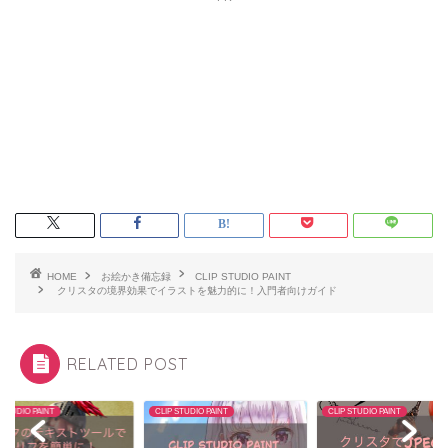
HOME
お絵かき備忘録
CLIP STUDIO PAINT
クリスタの境界効果でイラストを魅力的に！入門者向けガイド
RELATED POST
 STUDIO PAINT
CLIP STUDIO PAINT
CLIP STUDIO PAINT