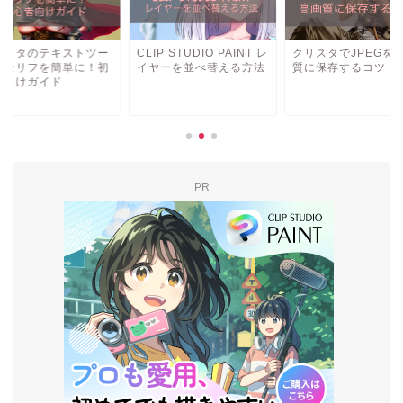
リスタのテキストツー
CLIP STUDIO PAINT レ
クリスタでJPEGを
でセリフを簡単に！初
イヤーを並べ替える方法
質に保存するコツ
者向けガイド
PR