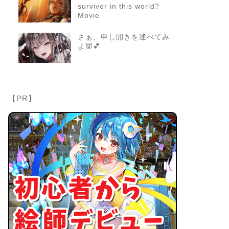
survivor in this world?
Movie
さぁ、申し開きを述べてみ
よ👿💕
【PR】