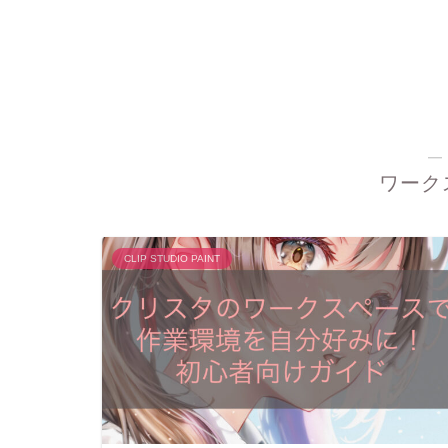
―
ワーク
CLIP STUDIO PAINT