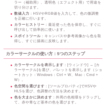
ラー（補助用）、透明色（エフェクト用）で用途を
切り分けます。
数値入力
：HSVやRGB値を入力して、色の微調整
を正確に行います。
カラーヒストリー
：最近使った色を保存し、すぐに
呼び出して効率的に使います。
スポイトツール
：キャンバスや参考画像から色を取
得し、すぐに描画に反映します。
カラーサークルの使い方：5つのステップ
カラーサークルを表示します
：[ウィンドウ] → [カ
ラーサークル]を選び、パレットを表示します（ショ
ートカット：Windows：Ctrl + W、Mac：Cmd +
W）。
色空間を選びます
：[ツールプロパティ]でHSVや
HLSを選び、色調整の方法を決めます。
色を大まかに決めます
：外周の色相環をドラッグし
て、赤や青など基本の色を選びます。