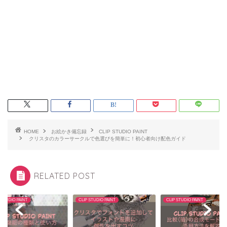
HOME
お絵かき備忘録
CLIP STUDIO PAINT
クリスタのカラーサークルで色選びを簡単に！初心者向け配色ガイド
RELATED POST
 STUDIO PAINT
CLIP STUDIO PAINT
CLIP STUDIO PAINT