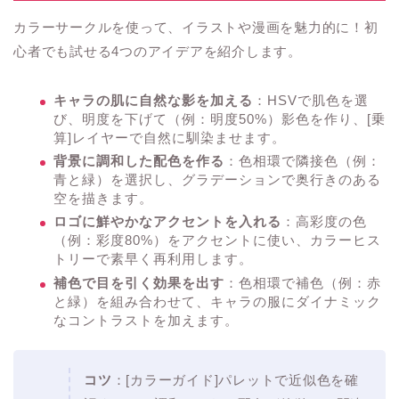
カラーサークルを使って、イラストや漫画を魅力的に！初
心者でも試せる4つのアイデアを紹介します。
キャラの肌に自然な影を加える
：HSVで肌色を選
び、明度を下げて（例：明度50%）影色を作り、[乗
算]レイヤーで自然に馴染ませます。
背景に調和した配色を作る
：色相環で隣接色（例：
青と緑）を選択し、グラデーションで奥行きのある
空を描きます。
ロゴに鮮やかなアクセントを入れる
：高彩度の色
（例：彩度80%）をアクセントに使い、カラーヒス
トリーで素早く再利用します。
補色で目を引く効果を出す
：色相環で補色（例：赤
と緑）を組み合わせて、キャラの服にダイナミック
なコントラストを加えます。
コツ
：[カラーガイド]パレットで近似色を確