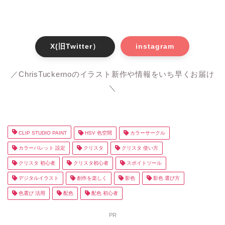
X(旧Twitter）
instagram
／ChrisTuckernoのイラスト新作や情報をいち早くお届け
＼
CLIP STUDIO PAINT
HSV 色空間
カラーサークル
カラーパレット 設定
クリスタ
クリスタ 使い方
クリスタ 初心者
クリスタ初心者
スポイトツール
デジタルイラスト
創作を楽しく
影色
影色 選び方
色選び 活用
配色
配色 初心者
PR