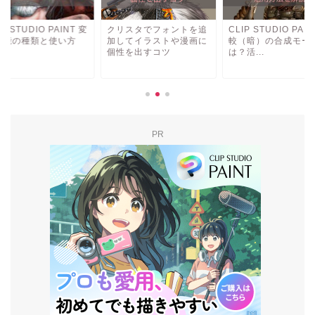
IP STUDIO PAINT 変
クリスタでフォントを追
CLIP STUDIO PAIN
機能の種類と使い方
加してイラストや漫画に
較（暗）の合成モー
個性を出すコツ
は？活...
PR